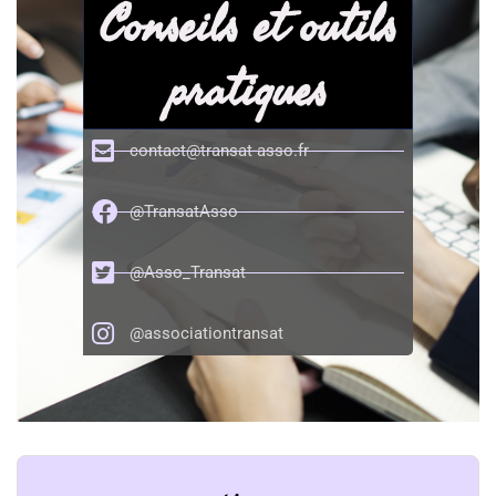
Conseils et outils
pratiques
contact@transat-asso.fr
@TransatAsso
@Asso_Transat
@associationtransat