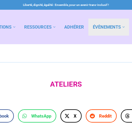
Liberté, dignité, égalité : Ensemble, pour un avenir trans-inclusif !
TIONS
RESSOURCES
ADHÉRER
ÉVÈNEMENTS
ATELIERS
book
WhatsApp
X
Reddit