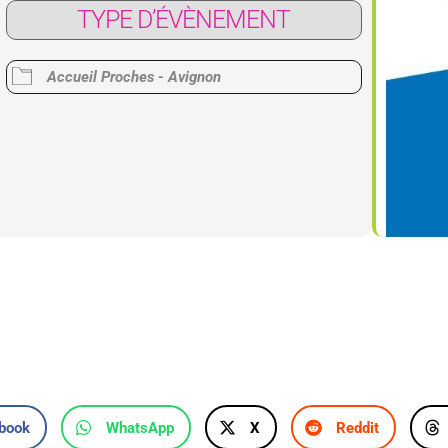
TYPE D’ÉVÈNEMENT
Google
iCalendar
Office 365
Accueil Proches - Avignon
book
WhatsApp
X
Reddit