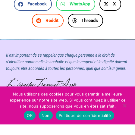
Facebook
WhatsApp
X
Reddit
Threads
Il est important de se rappeler que chaque personne a le droit de
s'identifier comme elle le souhaite et que le respect et la dignité doivent
toujours être accordés à toutes les personnes, quel que soit leur genre.
L'équipe Transat Asso
Nous utilisons des cookies pour vous garantir la meilleure
expérience sur notre site web. Si vous continuez à utiliser ce
site, nous supposerons que vous en êtes satisfait.
OK
Non
Politique de confidentialité
Mentions légales
Évènements