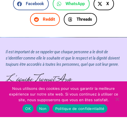
Facebook
WhatsApp
X
Reddit
Threads
Il est important de se rappeler que chaque personne a le droit de
s'identifier comme elle le souhaite et que le respect et la dignité doivent
toujours être accordés à toutes les personnes, quel que soit leur genre.
L'équipe Transat Asso
Nous utilisons des cookies pour vous garantir la meilleure
expérience sur notre site web. Si vous continuez à utiliser ce
site, nous supposerons que vous en êtes satisfait.
OK
Non
Politique de confidentialité
Mentions légales
Évènements