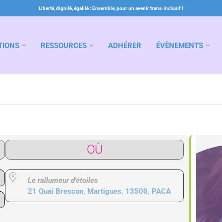
Liberté, dignité, égalité : Ensemble, pour un avenir trans-inclusif !
TIONS
RESSOURCES
ADHÉRER
ÉVÈNEMENTS
OÙ
Le rallumeur d'étoiles
21 Quai Brescon, Martigues, 13500, PACA