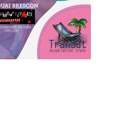
ice 365
Outlook Live