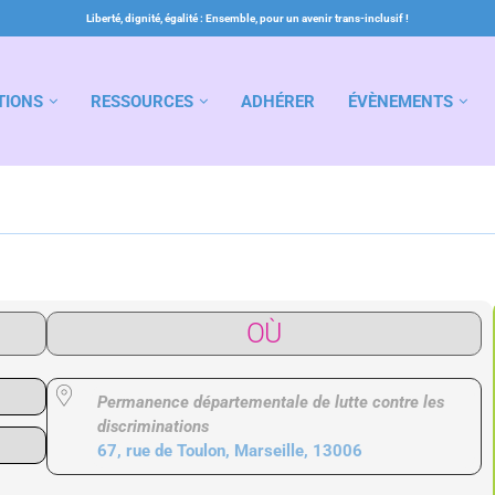
Liberté, dignité, égalité : Ensemble, pour un avenir trans-inclusif !
TIONS
RESSOURCES
ADHÉRER
ÉVÈNEMENTS
OÙ
Permanence départementale de lutte contre les
discriminations
67, rue de Toulon, Marseille, 13006