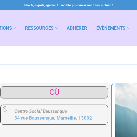
Liberté, dignité, égalité : Ensemble, pour un avenir trans-inclusif !
TIONS
RESSOURCES
ADHÉRER
ÉVÈNEMENTS
OÙ
Centre Social Baussenque
34 rue Baussenque, Marseille, 13002