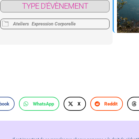
TYPE D’ÉVÈNEMENT
Google
iCalendar
Office 365
Ateliers
Expression Corporelle
book
WhatsApp
X
Reddit