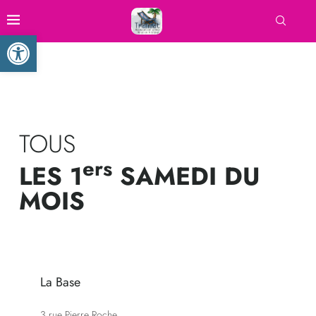
Ouvrir la barre d’outils
TOUS
ers
LES 1
SAMEDI DU
MOIS
La Base
3 rue Pierre Roche